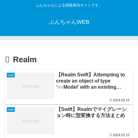
ぶんちゃんによる情報発信サイトです。
ぶんちゃんWEB
Realm
【Realm Swift】Attempting to
swift
create an object of type
‘○○Model’ with an existing
primary key value
‘000000000000000000000000’の
2024.03.19
対処法
【Swift】Realmでマイグレーシ
swift
ョン時に型変換する方法まとめ
2024.03.12